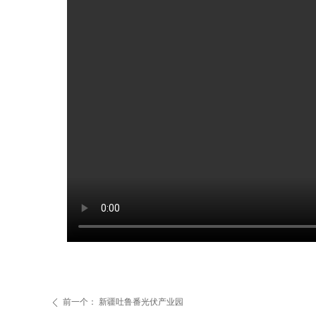
前一个：
新疆吐鲁番光伏产业园
ꄴ