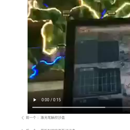
前一个：
激光笔触控沙盘
ꄴ