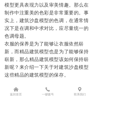
模型更具表现力以及审美情趣。那么在
制作中注重美的色彩是非常重要的。事
实上，建筑沙盘模型的色调，在通常情
况下是在调和中求对比，应尽量统一的
色调母题。
衣服的保养是为了能够让衣服依然崭
新，而精品建筑模型也是为了能够保持
崭新，那么精品建筑模型该如何保持崭
新呢？来介绍一下关于对建筑沙盘模型
这些精品的建筑模型的保存。
낀
끅
끇
返回首页
一键拨号
联系我们
前一个：
无
ꄴ
后一个：
无
ꄲ
返回顶部